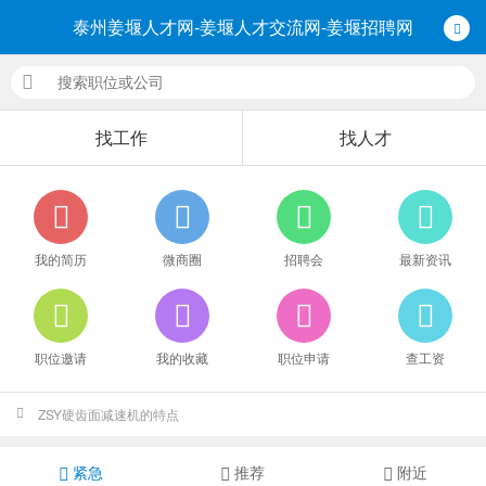
泰州姜堰人才网-姜堰人才交流网-姜堰招聘网
找工作
找人才
我的简历
微商圈
招聘会
最新资讯
职位邀请
我的收藏
职位申请
查工资
ZSY硬齿面减速机的特点
清明节文明祭扫倡议书
紧急
推荐
附近